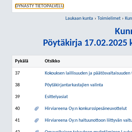
SIIRRY S
DYNASTY TIETOPALVELU
Laukaan kunta
Toimielimet
Kun
Kunn
Pöytäkirja 17.02.2025 k
Pykälä
Otsikko
37
Kokouksen laillisuuden ja päätösvaltaisuuden
38
Pöytäkirjantarkastajien valinta
39
Esittelyasiat
40
Hirviareena Oy:n konkurssipesäneuvottelut
41
Hirviareena Oy:n haltuunottoon liittyvän valt