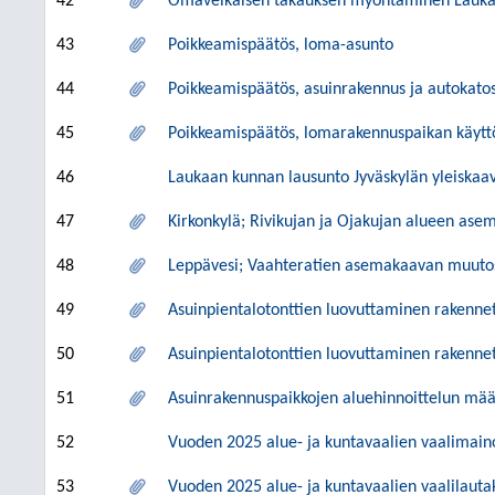
42
Omavelkaisen takauksen myöntäminen Laukaan
43
Poikkeamispäätös, loma-asunto
44
Poikkeamispäätös, asuinrakennus ja autokato
45
Poikkeamispäätös, lomarakennuspaikan käytt
46
Laukaan kunnan lausunto Jyväskylän yleiska
47
Kirkonkylä; Rivikujan ja Ojakujan alueen as
48
Leppävesi; Vaahteratien asemakaavan muuto
49
Asuinpientalotonttien luovuttaminen rakennet
50
Asuinpientalotonttien luovuttaminen rakennett
51
Asuinrakennuspaikkojen aluehinnoittelun mä
52
Vuoden 2025 alue- ja kuntavaalien vaalimain
53
Vuoden 2025 alue- ja kuntavaalien vaalilauta